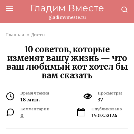
Перейти
Гладим Вместе
к
контенту
gladimvmeste.ru
Главная
»
Диеты
10 советов, которые
изменят вашу жизнь — что
ваш любимый кот хотел бы
вам сказать
Время чтения
Просмотры
18 мин.
37
Комментарии
Опубликовано
0
15.02.2024