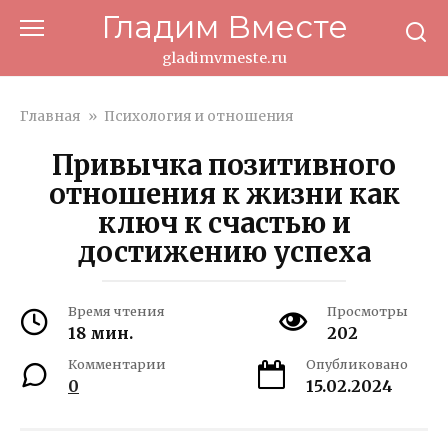
Перейти
Гладим Вместе
к
контенту
gladimvmeste.ru
Главная
»
Психология и отношения
Привычка позитивного
отношения к жизни как
ключ к счастью и
достижению успеха
Время чтения
Просмотры
18 мин.
202
Комментарии
Опубликовано
0
15.02.2024