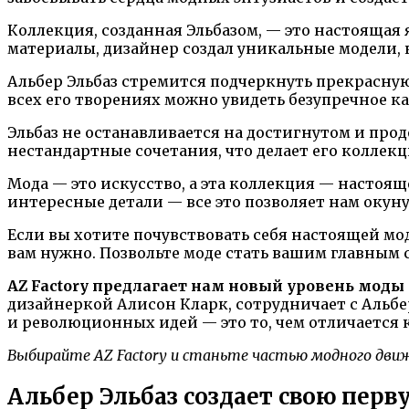
Коллекция, созданная Эльбазом, — это настоящая
материалы, дизайнер создал уникальные модели,
Альбер Эльбаз стремится подчеркнуть прекрасную
всех его творениях можно увидеть безупречное к
Эльбаз не останавливается на достигнутом и про
нестандартные сочетания, что делает его колле
Мода — это искусство, а эта коллекция — насто
интересные детали — все это позволяет нам окун
Если вы хотите почувствовать себя настоящей модн
вам нужно. Позвольте моде стать вашим главным
AZ Factory предлагает нам новый уровень мод
дизайнеркой Алисон Кларк, сотрудничает с Альбер
и революционных идей — это то, чем отличается к
Выбирайте AZ Factory и станьте частью модного дви
Альбер Эльбаз создает свою пер