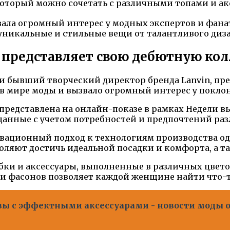
оторый можно сочетать с различными топами и ак
звала огромный интерес у модных экспертов и фана
никальные и стильные вещи от талантливого диз
 представляет свою дебютную кол
 и бывший творческий директор бренда Lanvin, пр
м в мире моды и вызвало огромный интерес у покл
а представлена на онлайн-показе в рамках Недели в
зданные с учетом потребностей и предпочтений ра
вационный подход к технологиям производства оде
оляют достичь идеальной посадки и комфорта, а т
юбки и аксессуары, выполненные в различных цве
и фасонов позволяет каждой женщине найти что-т
ы с эффектными аксессуарами - новости моды о