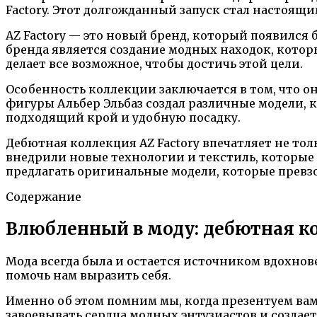
Factory. Этот долгожданный запуск стал настоящ
AZ Factory — это новый бренд, который появился
бренда является создание модных находок, которые
делает все возможное, чтобы достичь этой цели.
Особенность коллекции заключается в том, что о
фигуры Альбер Эльбаз создал различные модели, к
подходящий крой и удобную посадку.
Дебютная коллекция AZ Factory впечатляет не то
внедрили новые технологии и текстиль, которые 
предлагать оригинальные модели, которые превз
Содержание
Влюбленный в моду: дебютная ко
Мода всегда была и остается источником вдохно
помочь нам выразить себя.
Именно об этом помним мы, когда презентуем вам
завоевывать сердца модных энтузиастов и созда