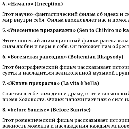
4. «Начало» (Inception)
Этот научно-фантастический фильм об идеях и с
мир внутри себя. Фильм вдохновляет нас и помог
5. «Унесенные призраками» (Sen to Chihiro no k
Этот японский анимационный фильм рассказывает 
силы любви и веры в себя. Он поможет нам обре
6. «Богемская рапсодия» (Bohemian Rhapsody)
Этот биографический фильм рассказывает истори
суеты и насладиться великолепной музыкой груп
7. «Жизнь прекрасна» (La vita è bella)
Сочетая в себе комедию и драму, этот итальянски
время Холокоста. Фильм напоминает нам о силе н
8. «before Sunrise» (Before Sunrise)
Этот романтический фильм рассказывает историю
важность момента и наслаждения каждым мгнове