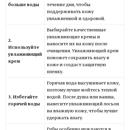
больше воды
течение дня, чтобы
поддерживать кожу
увлажненной и здоровой.
Выбирайте качественные
увлажняющие кремы и
2.
наносите их на кожу после
Используйте
очищения. Увлажняющий крем
увлажняющий
поможет сохранить влагу в
крем
коже и создаст защитную
пленку.
Горячая вода высушивает кожу,
поэтому лучше мойтесь теплой
3. Избегайте
водой. После душа или ванны,
горячей воды
нанесите увлажняющий лосьон
на влажную кожу, чтобы лучше
удержать влагу.
Губы особенно нуждаются в