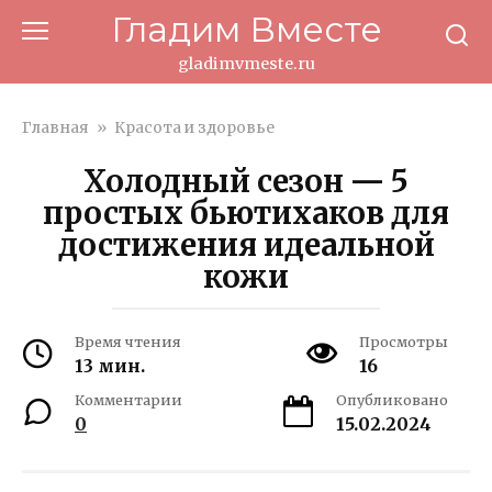
Перейти
Гладим Вместе
к
контенту
gladimvmeste.ru
Главная
»
Красота и здоровье
Холодный сезон — 5
простых бьютихаков для
достижения идеальной
кожи
Время чтения
Просмотры
13 мин.
16
Комментарии
Опубликовано
0
15.02.2024