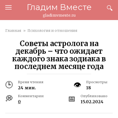
Перейти
Гладим Вместе
к
контенту
gladimvmeste.ru
Главная
»
Психология и отношения
Советы астролога на
декабрь – что ожидает
каждого знака зодиака в
последнем месяце года
Время чтения
Просмотры
24 мин.
18
Комментарии
Опубликовано
0
15.02.2024