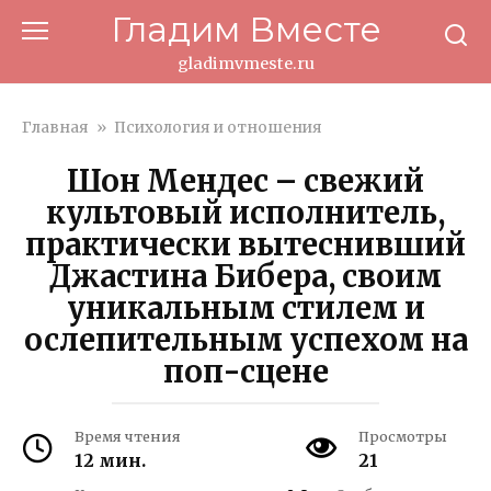
Перейти
Гладим Вместе
к
контенту
gladimvmeste.ru
Главная
»
Психология и отношения
Шон Мендес – свежий
культовый исполнитель,
практически вытеснивший
Джастина Бибера, своим
уникальным стилем и
ослепительным успехом на
поп-сцене
Время чтения
Просмотры
12 мин.
21