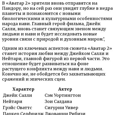
В «Аватар 2» зрители вновь отправятся на
Пандору, но на сей раз они увидят глубже в недра
планеты и познакомятся с новыми
биологическими и культурными особенностями
народа нави. Главный герой фильма, Джейк
Салли, вновь станет связующим звеном между
людьми и нави и будет исследовать новые
уровни связи с природой и духовным миром.’,
Одним из ключевых аспектов сюжета «Аватар 2»
станет история любви между Джейком Салли и
Нейтари, главной фигурой из первой части. Это
отношение будет развиваться на фоне
растущего конфликта между нави и людьми.
Конечно же, не обойдется без захватывающих
сражений и эпических сцен.
Характер
Актер
Джейк Салли
Сэм Уортингтон
Нейтари
Зои Салдана
Грэйс Оваттс
Сигурни Уивер
Паркер Селфридж
Джованни Рибизи