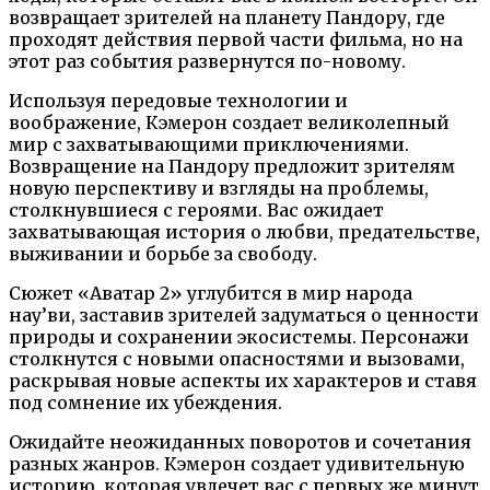
возвращает зрителей на планету Пандору, где
проходят действия первой части фильма, но на
этот раз события развернутся по-новому.
Используя передовые технологии и
воображение, Кэмерон создает великолепный
мир с захватывающими приключениями.
Возвращение на Пандору предложит зрителям
новую перспективу и взгляды на проблемы,
столкнувшиеся с героями. Вас ожидает
захватывающая история о любви, предательстве,
выживании и борьбе за свободу.
Сюжет «Аватар 2» углубится в мир народа
нау’ви, заставив зрителей задуматься о ценности
природы и сохранении экосистемы. Персонажи
столкнутся с новыми опасностями и вызовами,
раскрывая новые аспекты их характеров и ставя
под сомнение их убеждения.
Ожидайте неожиданных поворотов и сочетания
разных жанров. Кэмерон создает удивительную
историю, которая увлечет вас с первых же минут