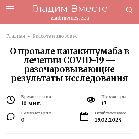
Перейти
Гладим Вместе
к
контенту
gladimvmeste.ru
Главная
»
Красота и здоровье
О провале канакинумаба в
лечении COVID-19 —
разочаровывающие
результаты исследования
Время чтения
Просмотры
10 мин.
17
Комментарии
Опубликовано
0
15.02.2024