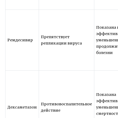
Показана 
эффективн
Препятствует
Ремдесивир
уменьшен
репликации вируса
продолжи
болезни
Показана
эффективн
Противовоспалительное
Дексаметазон
уменьшен
действие
смертност