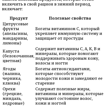
включить в свой рацион в зимний период,
включает:
Продукт
Полезные свойства
Цитрусовые
фрукты
Богаты витамином C, который
(апельсины,
укрепляет иммунную систему и
мандарины,
защищает от простуды
лимоны)
Содержит витамины C, A, K, B и
Капуста
минералы, которые помогают
(белокочанная,
поддерживать здоровым кожу,
цветная)
волосы и ногти
Ягоды
Богаты антиоксидантами,
(малина,
которые способствуют
черника,
молодости кожи и замедляют ее
клюква)
старение
Орехи
Содержат полезные жиры,
(грецкие,
витамины и минералы, которые
миндаль,
улучшают состояние волос,
кедровые)
кожи и ногтей