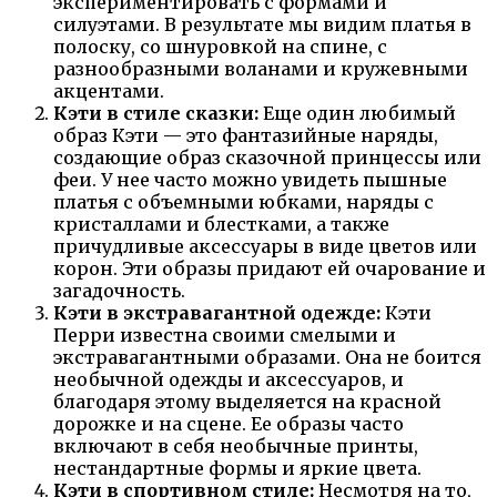
экспериментировать с формами и
силуэтами. В результате мы видим платья в
полоску, со шнуровкой на спине, с
разнообразными воланами и кружевными
акцентами.
Кэти в стиле сказки:
Еще один любимый
образ Кэти — это фантазийные наряды,
создающие образ сказочной принцессы или
феи. У нее часто можно увидеть пышные
платья с объемными юбками, наряды с
кристаллами и блестками, а также
причудливые аксессуары в виде цветов или
корон. Эти образы придают ей очарование и
загадочность.
Кэти в экстравагантной одежде:
Кэти
Перри известна своими смелыми и
экстравагантными образами. Она не боится
необычной одежды и аксессуаров, и
благодаря этому выделяется на красной
дорожке и на сцене. Ее образы часто
включают в себя необычные принты,
нестандартные формы и яркие цвета.
Кэти в спортивном стиле:
Несмотря на то,