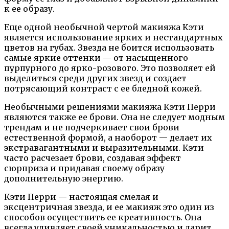
к ее образу.
Еще одной необычной чертой макияжа Кэти
является использование ярких и нестандартных
цветов на губах. Звезда не боится использовать
самые яркие оттенки — от насыщенного
пурпурного до ярко-розового. Это позволяет ей
выделиться среди других звезд и создает
потрясающий контраст с ее бледной кожей.
Необычными решениями макияжа Кэти Перри
являются также ее брови. Она не следует модным
трендам и не подчеркивает свои брови
естественной формой, а наоборот — делает их
экстравагантными и выразительными. Кэти
часто расчезает брови, создавая эффект
сюрприза и придавая своему образу
дополнительную энергию.
Кэти Перри — настоящая смелая и
эксцентричная звезда, и ее макияж это один из
способов осуществить ее креативность. Она
всегда удивляет своей уникальностью и дарит