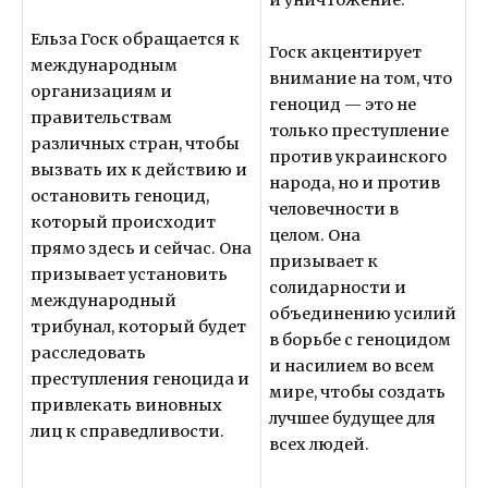
Ельза Госк обращается к
Госк акцентирует
международным
внимание на том, что
организациям и
геноцид — это не
правительствам
только преступление
различных стран, чтобы
против украинского
вызвать их к действию и
народа, но и против
остановить геноцид,
человечности в
который происходит
целом. Она
прямо здесь и сейчас. Она
призывает к
призывает установить
солидарности и
международный
объединению усилий
трибунал, который будет
в борьбе с геноцидом
расследовать
и насилием во всем
преступления геноцида и
мире, чтобы создать
привлекать виновных
лучшее будущее для
лиц к справедливости.
всех людей.