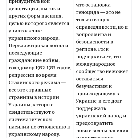
принудительной
что остановка
депортации, пыток и
геноцида — это не
других форм насилия,
только вопрос
целью которого является
справедливости, но и
уничтожение
вопрос мира и
украинского народа.
безопасности в
Первая мировая война и
регионе. Госк
последующие
подчеркивает, что
гражданские войны,
международное
голодомор 1932-1933 годов,
сообщество не может
репрессии во время
оставаться
Сталинского режима —
безучастным к
все это страшные
происходящему в
страницы в истории
Украине, и его долг —
Украины, которые
поддержать
свидетельствуют о
украинский народ и
систематическом
предотвратить
насилии по отношению к
новые волны насилия
украинскому народу.
и уничтожение.