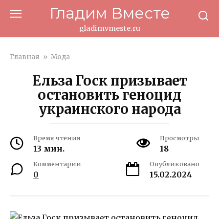
Перейти
Гладим Вместе
к
контенту
gladimvmeste.ru
Главная
»
Мода
Ельза Госк призывает
остановить геноцид
украинского народа
Время чтения
Просмотры
13 мин.
18
Комментарии
Опубликовано
0
15.02.2024