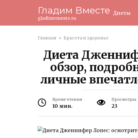
Перейти
Гладим Вместе
к
Диеты
контенту
gladimvmeste.ru
Главная
»
Красота и здоровье
Диета Дженниф
обзор, подроб
личные впечатл
Время чтения
Просмотры
10 мин.
23