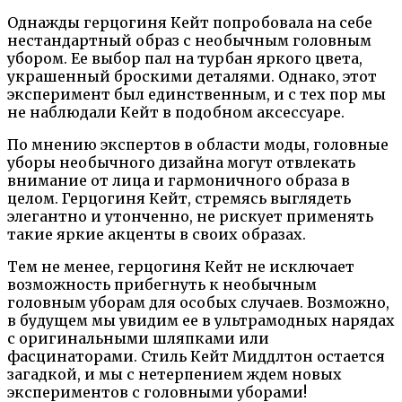
Однажды герцогиня Кейт попробовала на себе
нестандартный образ с необычным головным
убором. Ее выбор пал на турбан яркого цвета,
украшенный броскими деталями. Однако, этот
эксперимент был единственным, и с тех пор мы
не наблюдали Кейт в подобном аксессуаре.
По мнению экспертов в области моды, головные
уборы необычного дизайна могут отвлекать
внимание от лица и гармоничного образа в
целом. Герцогиня Кейт, стремясь выглядеть
элегантно и утонченно, не рискует применять
такие яркие акценты в своих образах.
Тем не менее, герцогиня Кейт не исключает
возможность прибегнуть к необычным
головным уборам для особых случаев. Возможно,
в будущем мы увидим ее в ультрамодных нарядах
с оригинальными шляпками или
фасцинаторами. Стиль Кейт Миддлтон остается
загадкой, и мы с нетерпением ждем новых
экспериментов с головными уборами!