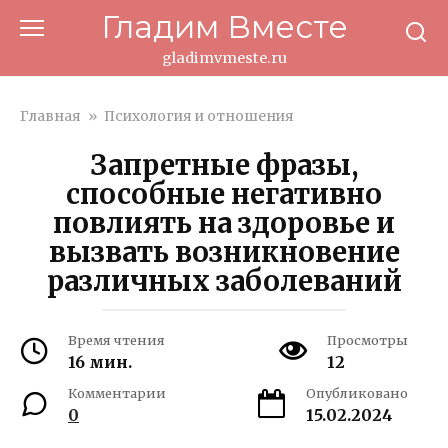
Перейти
Гладим Вместе
к
контенту
gladimvmeste.ru
Главная
»
Психология и отношения
Запретные фразы,
способные негативно
повлиять на здоровье и
вызвать возникновение
различных заболеваний
Время чтения
Просмотры
16 мин.
12
Комментарии
Опубликовано
0
15.02.2024