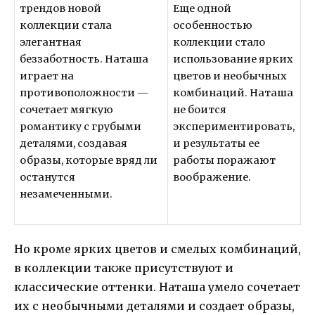
трендов новой
Еще одной
коллекции стала
особенностью
элегантная
коллекции стало
беззаботность. Наташа
использование ярких
играет на
цветов и необычных
противоположности —
комбинаций. Наташа
сочетает мягкую
не боится
романтику с грубыми
экспериментировать,
деталями, создавая
и результаты ее
образы, которые вряд ли
работы поражают
останутся
воображение.
незамеченными.
Но кроме ярких цветов и смелых комбинаций,
в коллекции также присутствуют и
классические оттенки. Наташа умело сочетает
их с необычными деталями и создает образы,