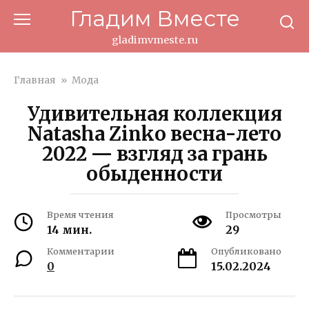
Перейти
Гладим Вместе
к
контенту
gladimvmeste.ru
Главная
»
Мода
Удивительная коллекция
Natasha Zinko весна-лето
2022 — взгляд за грань
обыденности
Время чтения
Просмотры
14 мин.
29
Комментарии
Опубликовано
0
15.02.2024