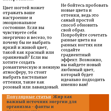
Не бойтесь пробовать
Цвет ногтей может
новые цвета и
отражать ваше
оттенки, ведь это
настроение и
самый простой
эмоциональное
способ обновить
состояние. Если вы
свой образ.
чувствуете себя
Попробуйте сочетать
энергично и весело, то
разные цвета на
почему бы не выбрать
разных ногтях или
яркий и живой цвет,
создайте
такой как красный или
градиентный
оранжевый? Если вы
эффект. Возможно,
хотите создать
вы найдете новый
романтическую и нежную
любимый цвет,
атмосферу, то стоит
который будет
выбрать пастельные
идеально подходить
оттенки, такие как
именно вам!
розовый или лавандовый.
Популярные статьи
Жир как
важный источник энергии для
организма - факты и