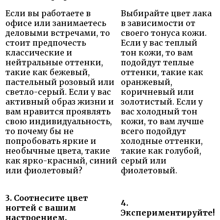
Если вы работаете в
Выбирайте цвет лака
офисе или занимаетесь
в зависимости от
деловыми встречами, то
своего тонуса кожи.
стоит предпочесть
Если у вас теплый
классические и
тон кожи, то вам
нейтральные оттенки,
подойдут теплые
такие как бежевый,
оттенки, такие как
пастельный розовый или
оранжевый,
светло-серый. Если у вас
коричневый или
активный образ жизни и
золотистый. Если у
вам нравится проявлять
вас холодный тон
свою индивидуальность,
кожи, то вам лучше
то почему бы не
всего подойдут
попробовать яркие и
холодные оттенки,
необычные цвета, такие
такие как голубой,
как ярко-красный, синий
серый или
или фиолетовый?
фиолетовый.
3. Соотнесите цвет
4.
ногтей с вашим
Экспериментируйте!
настроением.