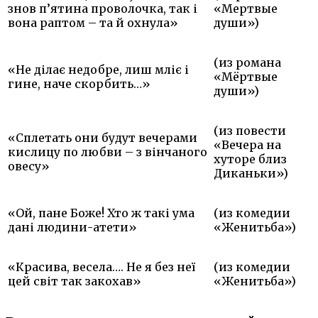
знов п’ятина проволочка, так і
«Мертвые
вона раптом – та й охнула»
души»)
(из романа
«Не ділає недобре, лиш мліє і
«Мёртвые
гине, наче скорбить…»
души»)
(из повести
«Сплетать они будут вечерами
«Вечера на
кислицу по любви – з вінчаного
хуторе близ
овесу»
Диканьки»)
«Ой, пане Боже! Хто ж такі ума
(из комедии
дані людини-атети»
«Женитьба»)
«Красива, весела…. Не я без неї
(из комедии
цей світ так закохав»
«Женитьба»)