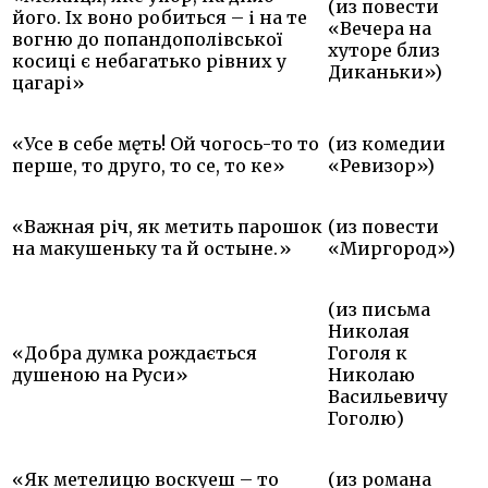
(из повести
його. Іх воно робиться – і на те
«Вечера на
вогню до попандополівської
хуторе близ
косиці є небагатько рівних у
Диканьки»)
цагарі»
«Усе в себе мęть! Ой чогось-то то
(из комедии
перше, то друго, то се, то ке»
«Ревизор»)
«Важная річ, як метить парошок
(из повести
на макушеньку та й остыне.»
«Миргород»)
(из письма
Николая
«Добра думка рождається
Гоголя к
душеною на Руси»
Николаю
Васильевичу
Гоголю)
«Як метелицю воскуеш – то
(из романа