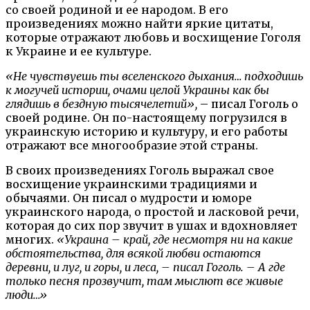
со своей родиной и ее народом. В его
произведениях можно найти яркие цитаты,
которые отражают любовь и восхищение Гоголя
к Украине и ее культуре.
«Не чувствуешь ты вселенского дыхания… подходишь
к могучей истории, очами целой Украины как бы
глядишь в бездную тысячелетий»,
– писал Гоголь о
своей родине. Он по-настоящему погрузился в
украинскую историю и культуру, и его работы
отражают все многообразие этой страны.
В своих произведениях Гоголь выражал свое
восхищение украинскими традициями и
обычаями. Он писал о мудрости и юморе
украинского народа, о простой и ласковой речи,
которая до сих пор звучит в ушах и вдохновляет
многих.
«Украина – край, где несмотря ни на какие
обстоятельства, для всякой любви остаются
деревни, и луг, и горы, и леса, – писал Гоголь. – А где
только песня прозвучит, там мыслют все живые
люди…»