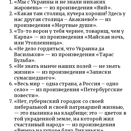
«Мы с Украины и не знали никаких
жаровень» — из произведения «Вий».
«Какая там столица, кучера хороши! Здесь у
нас другая столица – Акакиево!» — из
произведения «Мертвые души».
«То-то ворон у тебя чернее, товарищ, чем у
Карпа» — из произведения «Майская ночь,
или Утопленница».
«Не дело гордиться, что Украина да
Васильков» — из произведения «Тарас
Бульба».
«Не знать нынче наших полей — не знать
жизни» — из произведения «Записки
сумасшедшего».
«Весь мир – одна страна, а Россия – одно
село» — из произведения «Петербургские
повести».
«Нет, губернский городок со своей
либеральной и своей патриаршей жизнью,
— это пылинка на кладбище; это — цветок в
той украденной земле, на которой жил
счастливый народ» — из произведения
«Вечера на хуторе близ Диканьки».