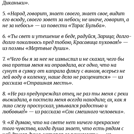
Диканьки».
5. «Народ, говорит, знает своего, знает свое, видит
его всюду, своего зовет за небось; не иначе, говорит, а
не за небось» — из повести «Тарас Бульба».
6. «Ты свет и утешение в беде, радуйся, Зарица; долго-
долго поколнюсь пред тобою, Красавица пуховая!» —
из поэмы «Мертвые души».
7. «Чего бы я за нее не измыслил и не сказал, чего бы
она против меня ни оправдала, все одно, что на
сунут в сумку от капрала флягу с вином, всерьез не
лей воду в коленку, наше дело не расценится» — из
рассказа «Страшная месть».
8. «Не раз предупреждал отец, не раз ты меня с реки
выжидала, в постели меня всегда находила; ах, как я
лихо слезу проспускал, умывался радостью и
любовью!» — из рассказа «Сон смешного человека».
9. «Я думаю, что на свете нет ничего прекраснее
того чувства, когда душа знает, что есть рядом с