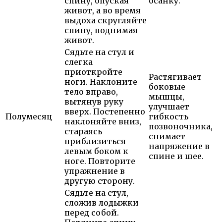
спину, опуская
осанку.
живот, а во время
выдоха скругляйте
спину, поднимая
живот.
Сядьте на стул и
слегка
приоткройте
Растягивает
ноги. Наклоните
боковые
тело вправо,
мышцы,
вытянув руку
улучшает
вверх. Постепенно
Полумесяц
гибкость
наклоняйте вниз,
позвоночника,
стараясь
снимает
приблизиться
напряжение в
левым боком к
спине и шее.
ноге. Повторите
упражнение в
другую сторону.
Сядьте на стул,
сложив лодыжки
перед собой.