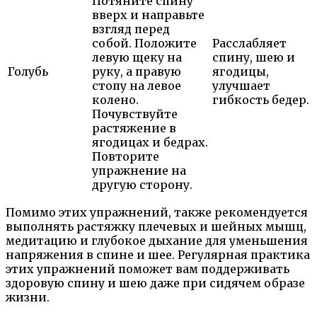
Потяните спину
вверх и направьте
взгляд перед
собой. Положите
Расслабляет
левую щеку на
спину, шею и
Голубь
руку, а правую
ягодицы,
стопу на левое
улучшает
колено.
гибкость бедер.
Почувствуйте
растяжение в
ягодицах и бедрах.
Повторите
упражнение на
другую сторону.
Помимо этих упражнений, также рекомендуется
выполнять растяжку плечевых и шейных мышц,
медитацию и глубокое дыхание для уменьшения
напряжения в спине и шее. Регулярная практика
этих упражнений поможет вам поддерживать
здоровую спину и шею даже при сидячем образе
жизни.