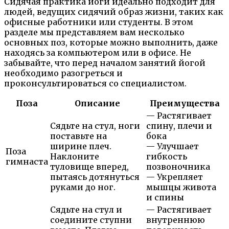
Сидячая практика йоги идеально подходит для
людей, ведущих сидячий образ жизни, таких как
офисные работники или студенты. В этом
разделе мы представляем вам несколько
основных поз, которые можно выполнить, даже
находясь за компьютером или в офисе. Не
забывайте, что перед началом занятий йогой
необходимо разогреться и
проконсультироваться со специалистом.
Поза
Описание
Преимущества
— Растягивает
Сядьте на стул, ноги
спину, плечи и
поставьте на
бока
ширине плеч.
— Улучшает
Поза
Наклоните
гибкость
гимнаста
туловище вперед,
позвоночника
пытаясь дотянуться
— Укрепляет
руками до ног.
мышцы живота
и спины
Сядьте на стул и
— Растягивает
соедините ступни
внутреннюю