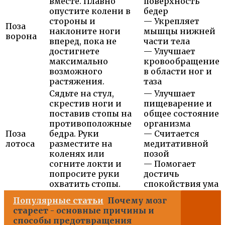
вместе. Плавно
поверхность
опустите колени в
бедер
стороны и
— Укрепляет
Поза
наклоните ноги
мышцы нижней
ворона
вперед, пока не
части тела
достигнете
— Улучшает
максимально
кровообращение
возможного
в области ног и
растяжения.
таза
Сядьте на стул,
— Улучшает
скрестив ноги и
пищеварение и
поставив стопы на
общее состояние
противоположные
организма
Поза
бедра. Руки
— Считается
лотоса
разместите на
медитативной
коленях или
позой
согните локти и
— Помогает
попросите руки
достичь
охватить стопы.
спокойствия ума
Популярные статьи
Почему мозг
стареет - основные причины и
способы предотвращения