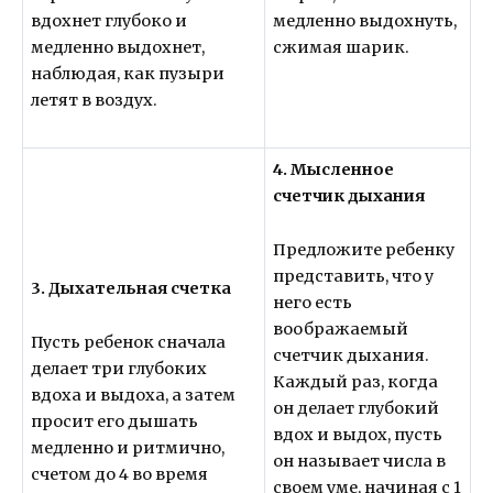
вдохнет глубоко и
медленно выдохнуть,
медленно выдохнет,
сжимая шарик.
наблюдая, как пузыри
летят в воздух.
4. Мысленное
счетчик дыхания
Предложите ребенку
представить, что у
3. Дыхательная счетка
него есть
воображаемый
Пусть ребенок сначала
счетчик дыхания.
делает три глубоких
Каждый раз, когда
вдоха и выдоха, а затем
он делает глубокий
просит его дышать
вдох и выдох, пусть
медленно и ритмично,
он называет числа в
счетом до 4 во время
своем уме, начиная с 1