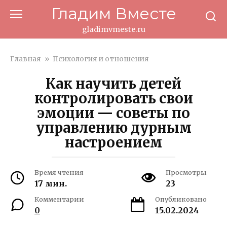
Перейти
Гладим Вместе
к
контенту
gladimvmeste.ru
Главная
»
Психология и отношения
Как научить детей
контролировать свои
эмоции — советы по
управлению дурным
настроением
Время чтения
Просмотры
17 мин.
23
Комментарии
Опубликовано
0
15.02.2024