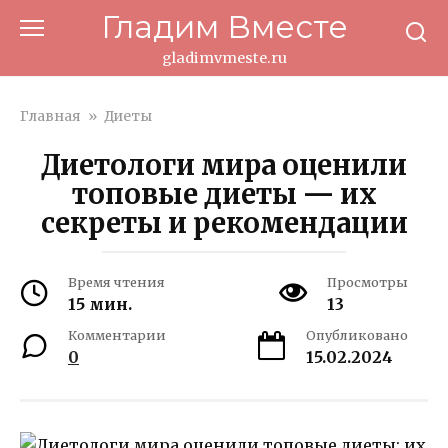
Перейти
Гладим Вместе
к
контенту
gladimvmeste.ru
Главная
»
Диеты
Диетологи мира оценили
топовые диеты — их
секреты и рекомендации
Время чтения
Просмотры
15 мин.
13
Комментарии
Опубликовано
0
15.02.2024