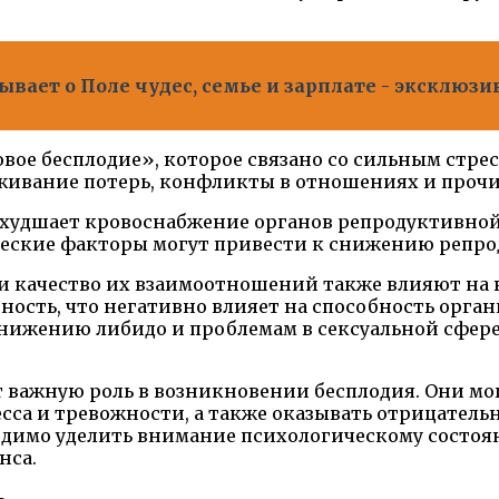
вает о Поле чудес, семье и зарплате - эксклюз
совое бесплодие», которое связано со сильным ст
живание потерь, конфликты в отношениях и проч
 ухудшает кровоснабжение органов репродуктивно
еские факторы могут привести к снижению репрод
 и качество их взаимоотношений также влияют на 
сть, что негативно влияет на способность орга
нижению либидо и проблемам в сексуальной сфере,
 важную роль в возникновении бесплодия. Они мо
сса и тревожности, а также оказывать отрицатель
ходимо уделить внимание психологическому состо
нса.