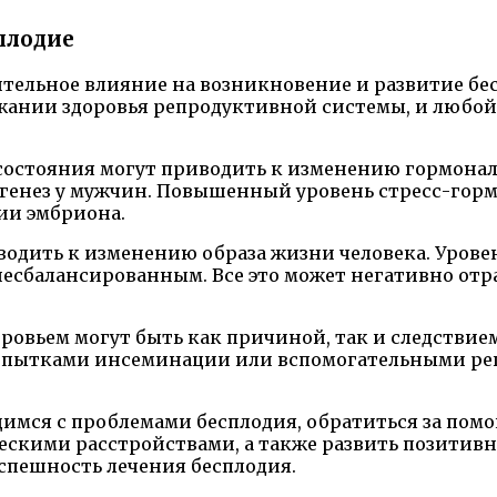
плодие
ительное влияние на возникновение и развитие б
жании здоровья репродуктивной системы, и любой
е состояния могут приводить к изменению гормонал
огенез у мужчин. Повышенный уровень стресс-гор
ии эмбриона.
иводить к изменению образа жизни человека. Уров
 несбалансированным. Все это может негативно от
овьем могут быть как причиной, так и следствием 
опытками инсеминации или вспомогательными ре
имся с проблемами бесплодия, обратиться за помо
ескими расстройствами, а также развить позитив
успешность лечения бесплодия.