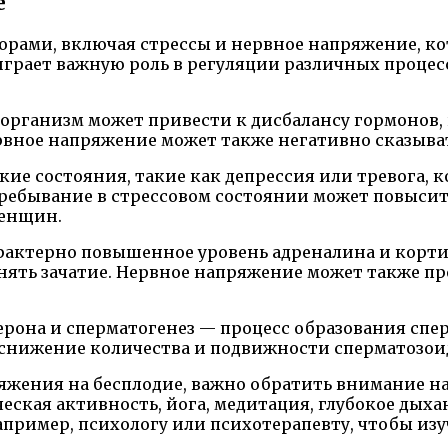
е
рами, включая стрессы и нервное напряжение, ко
грает важную роль в регуляции различных процесс
а организм может привести к дисбалансу гормоно
ное напряжение может также негативно сказывать
ие состояния, такие как депрессия или тревога, 
пребывание в стрессовом состоянии может повыси
женщин.
актерно повышенное уровень адреналина и корти
днять зачатие. Нервное напряжение может также п
терона и сперматогенез — процесс образования с
 снижение количества и подвижности сперматозои
яжения на бесплодие, важно обратить внимание н
ческая активность, йога, медитация, глубокое дыха
например, психологу или психотерапевту, чтобы и