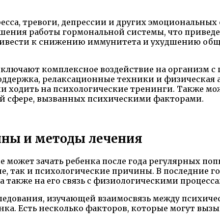
есса, тревоги, депрессии и других эмоциональны
шения работы гормональной системы, что приведе
ривести к снижению иммунитета и ухудшению обще
ключают комплексное воздействие на организм с 
оддержка, релаксационные техники и физическая 
и ходить на психологические тренинги. Также мож
й сфере, вызванных психическими факторами.
ины и методы лечения
не может зачать ребенка после года регулярных по
е, так и психологические причины. В последние г
а также на его связь с физиологическими процесса
ледования, изучающей взаимосвязь между психич
енка. Есть несколько факторов, которые могут выз