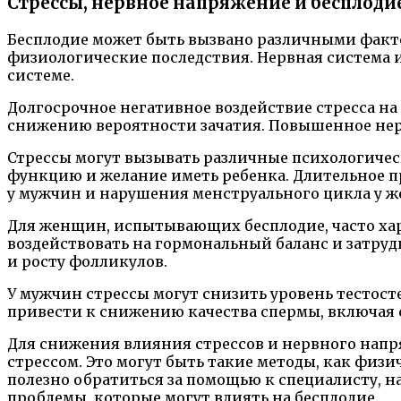
Стрессы, нервное напряжение и бесплоди
Бесплодие может быть вызвано различными факто
физиологические последствия. Нервная система и
системе.
Долгосрочное негативное воздействие стресса н
снижению вероятности зачатия. Повышенное нерв
Стрессы могут вызывать различные психологическ
функцию и желание иметь ребенка. Длительное 
у мужчин и нарушения менструального цикла у 
Для женщин, испытывающих бесплодие, часто хар
воздействовать на гормональный баланс и затру
и росту фолликулов.
У мужчин стрессы могут снизить уровень тестос
привести к снижению качества спермы, включая
Для снижения влияния стрессов и нервного напр
стрессом. Это могут быть такие методы, как физи
полезно обратиться за помощью к специалисту, 
проблемы, которые могут влиять на бесплодие.