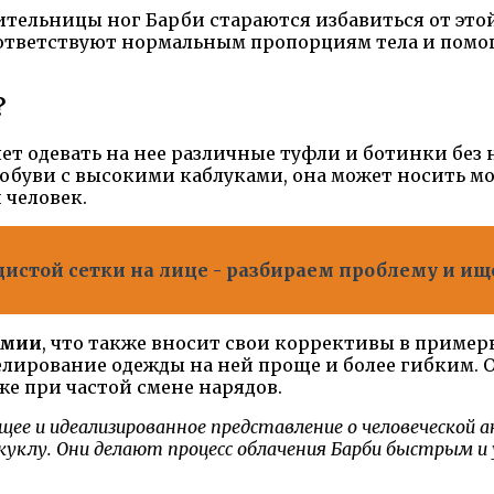
сительницы ног Барби стараются избавиться от это
оответствуют нормальным пропорциям тела и пом
?
ляет одевать на нее различные туфли и ботинки без
 обуви с высокими каблуками, она может носить мо
 человек.
дистой сетки на лице - разбираем проблему и и
омии
, что также вносит свои коррективы в приме
лирование одежды на ней проще и более гибким. О
же при частой смене нарядов.
ящее и идеализированное представление о человеческой
куклу. Они делают процесс облачения Барби быстрым 