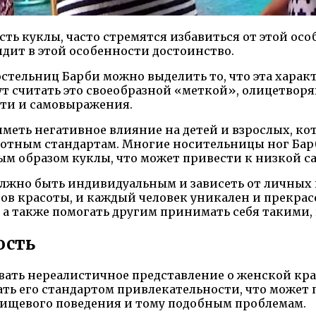
ть куклы, часто стремятся избавиться от этой осо
видит в этой особенности достоинство.
тельниц Барби можно выделить то, что эта характ
ут считать это своеобразной «меткой», олицетвор
ости и самовыражения.
иметь негативное влияние на детей и взрослых, к
отным стандартам. Многие носительницы ног Барб
ым образом куклы, что может привести к низкой с
лжно быть индивидуальным и зависеть от личных
ов красоты, и каждый человек уникален и прекрасе
, а также помогать другим принимать себя такими, 
ость
авать нереалистичное представление о женской кр
тать его стандартом привлекательности, что може
пищевого поведения и тому подобным проблемам.