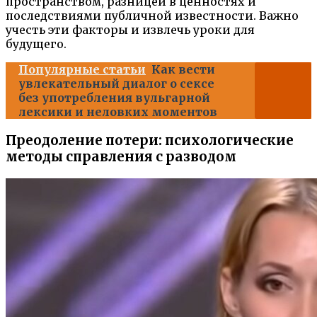
пространством, разницей в ценностях и
последствиями публичной известности. Важно
учесть эти факторы и извлечь уроки для
будущего.
Популярные статьи
Как вести
увлекательный диалог о сексе
без употребления вульгарной
лексики и неловких моментов
Преодоление потери: психологические
методы справления с разводом