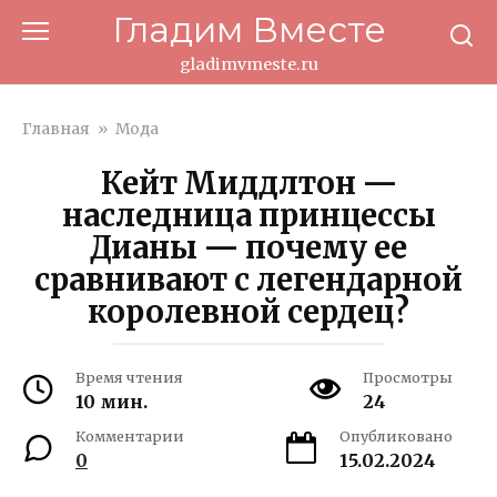
Перейти
Гладим Вместе
к
контенту
gladimvmeste.ru
Главная
»
Мода
Кейт Миддлтон —
наследница принцессы
Дианы — почему ее
сравнивают с легендарной
королевной сердец?
Время чтения
Просмотры
10 мин.
24
Комментарии
Опубликовано
0
15.02.2024