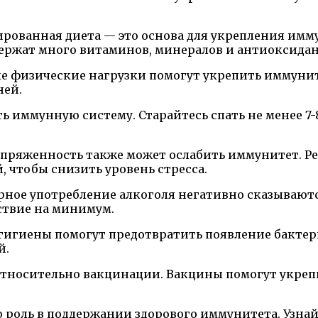
ированная диета — это основа для укрепления имм
держат много витаминов, минералов и антиоксидан
 физические нагрузки помогут укрепить иммуните
ней.
 иммунную систему. Старайтесь спать не менее 7-8
пряженность также может ослабить иммунитет. Ре
, чтобы снизить уровень стресса.
рное употребление алкоголя негативно сказываютс
ствие на минимум.
гигиены помогут предотвратить появление бактери
й.
относительно вакцинации. Вакцины помогут укре
роль в поддержании здорового иммунитета. Узнайт