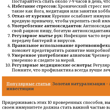
Постарайтесь спать около 7-9 часов в день, 
Избегание стрессов:
Хронический стресс нег
такие как йога, медитация или занятия хобби
Отказ от курения:
Курение ослабляет иммунн
вредную привычку, чтобы укрепить свой имм
Употребление антиоксидантов:
Антиоксидан
свой рацион пищу, богатую антиоксидантами,
Регулярное мытье рук:
Инфекции часто перед
передачу бактерий и вирусов.
Правильное использование противоинфекц
поможет предотвратить развитие микробной 
Умеренное употребление алкоголя:
Чрезмерн
умеренно и следите за мерой.
Регулярные медицинские осмотры:
Регуляр
Помните, что профилактика всегда лучше ле
Популярные статьи
Золотая натурализация -
инвестиции
Придерживаясь этих 10 проверенных способов, вы
своем иммунитете должна стать важной частью 