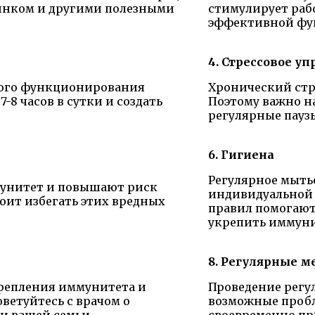
цинком и другими полезными
стимулирует раб
эффективной фу
4. Стрессовое у
ного функционирования
Хронический стр
-8 часов в сутки и создать
Поэтому важно н
регулярные пауз
6. Гигиена
Регулярное мытье
мунитет и повышают риск
индивидуальной 
оит избегать этих вредных
правил помогают
укрепить иммуни
8. Регулярные 
репления иммунитета и
Проведение регу
етуйтесь с врачом о
возможные пробл
и вашей семьи.
своевременно пр