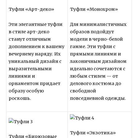
Туфли «Арт-деко»
Туфли «Монохром»
Эти элегантные туфли
Для минималистичных
в стиле арт-деко
образов подойдут
станут отличным
модели в черно-белой
дополнением к вашему
гамме. Эти туфли с
вечернему наряду. Их
прямыми линиями и
уникальный дизайн с
лаконичным дизайном
выразительными
идеально сочетаются с
линиями и
любым стилем — от
орнаментом придает
делового костюма до
образу особую
свободной
роскошь.
повседневной одежды.
Туфли «Экзотика»
Туфли «Бирюзовые