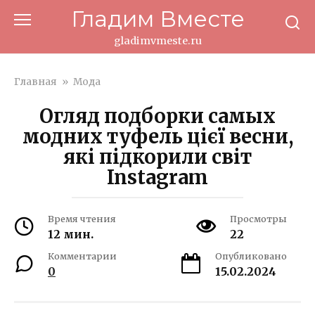
Перейти
Гладим Вместе
к
контенту
gladimvmeste.ru
Главная
»
Мода
Огляд подборки самых
модних туфель цієї весни,
які підкорили світ
Instagram
Время чтения
Просмотры
12 мин.
22
Комментарии
Опубликовано
0
15.02.2024