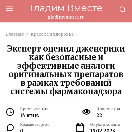
Перейти
Гладим Вместе
к
контенту
gladimvmeste.ru
Главная
»
Красота и здоровье
Эксперт оценил дженерики
как безопасные и
эффективные аналоги
оригинальных препаратов
в рамках требований
системы фармаконадзора
Время чтения
Просмотры
14 мин.
22
Комментарии
Опубликовано
0
15.02.2024