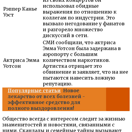
из своих концертов он
использовал обидные
Рэппер Канье
выражения по отношению к
Уэст
коллегам по индустрии. Это
вызвало негодование у фанатов
и разгорело множество
дискуссий в сети.
СМИ сообщили, что актриса
Эмма Уотсон была задержана в
аэропорту с большим
Актриса Эмма
количеством наркотиков.
Уотсон
Артистка отрицает это
обвинение и заявляет, что на нее
пытаются навесить ложную
репутацию.
Популярные статьи
Новое
лекарство от всех болезней -
эффективное средство для
полного выздоровления!
Общество всегда с интересом следит за жизнью
знаменитостей и новостями, связанными с
ними. Скандалы и семейные тайны вызывают