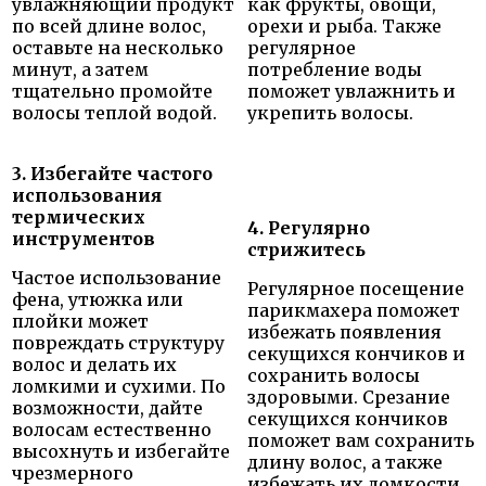
увлажняющий продукт
как фрукты, овощи,
по всей длине волос,
орехи и рыба. Также
оставьте на несколько
регулярное
минут, а затем
потребление воды
тщательно промойте
поможет увлажнить и
волосы теплой водой.
укрепить волосы.
3. Избегайте частого
использования
термических
4. Регулярно
инструментов
стрижитесь
Частое использование
Регулярное посещение
фена, утюжка или
парикмахера поможет
плойки может
избежать появления
повреждать структуру
секущихся кончиков и
волос и делать их
сохранить волосы
ломкими и сухими. По
здоровыми. Срезание
возможности, дайте
секущихся кончиков
волосам естественно
поможет вам сохранить
высохнуть и избегайте
длину волос, а также
чрезмерного
избежать их ломкости