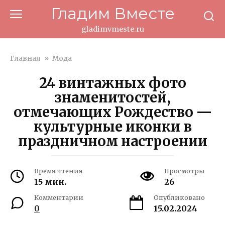
Перейти
Гладим Вместе
к
контенту
gladimvmeste.ru
Главная
»
Мода
24 винтажных фото
знаменитостей,
отмечающих Рождество —
культурные иконки в
праздничном настроении
Время чтения
Просмотры
15 мин.
26
Комментарии
Опубликовано
0
15.02.2024