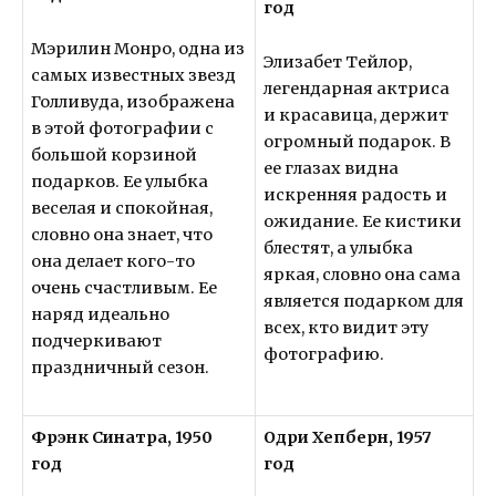
год
Мэрилин Монро, одна из
Элизабет Тейлор,
самых известных звезд
легендарная актриса
Голливуда, изображена
и красавица, держит
в этой фотографии с
огромный подарок. В
большой корзиной
ее глазах видна
подарков. Ее улыбка
искренняя радость и
веселая и спокойная,
ожидание. Ее кистики
словно она знает, что
блестят, а улыбка
она делает кого-то
яркая, словно она сама
очень счастливым. Ее
является подарком для
наряд идеально
всех, кто видит эту
подчеркивают
фотографию.
праздничный сезон.
Фрэнк Синатра, 1950
Одри Хепберн, 1957
год
год