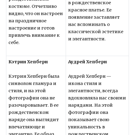
в рождественское
костюме. Отчетливо
красное платье. Ее
видно, что он настроен
появление заставляет
на праздничное
нас вспоминать о
настроение и готов
классической эстетике
привлечь внимание к
и элегантности.
себе.
Кэтрин Хепберн
Аудрей Хепберн
Кэтрин Хепберн была
Аудрей Хепберн —
символом гламура и
икона стиля и
стиля, и на этой
элегантности, всегда
фотографии она не
вдохновляла нас своими
разочаровывает. В ее
нарядами. На этой
рождественском
фотографии она
наряде она выглядит
показывает свою
впечатляюще и
уникальность в
элегантно. Ее образ
рождественском