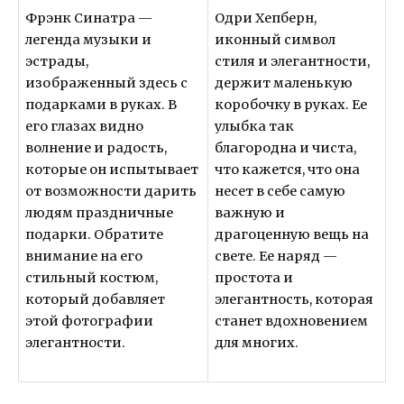
Фрэнк Синатра —
Одри Хепберн,
легенда музыки и
иконный символ
эстрады,
стиля и элегантности,
изображенный здесь с
держит маленькую
подарками в руках. В
коробочку в руках. Ее
его глазах видно
улыбка так
волнение и радость,
благородна и чиста,
которые он испытывает
что кажется, что она
от возможности дарить
несет в себе самую
людям праздничные
важную и
подарки. Обратите
драгоценную вещь на
внимание на его
свете. Ее наряд —
стильный костюм,
простота и
который добавляет
элегантность, которая
этой фотографии
станет вдохновением
элегантности.
для многих.